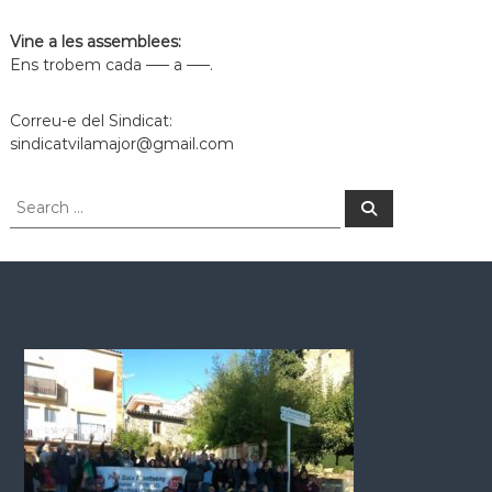
Vine a les assemblees:
Ens trobem cada —– a —–.
Correu-e del Sindicat:
sindicatvilamajor@gmail.com
S
S
e
e
a
a
r
c
r
h
c
h
f
o
r
: