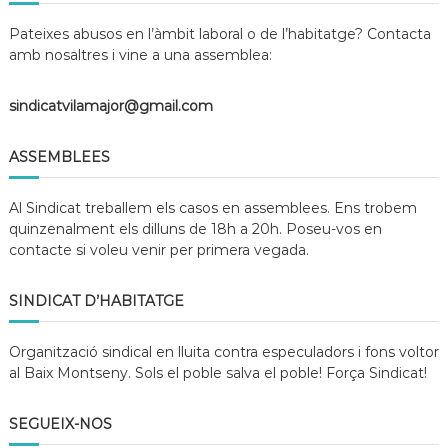
d
Pateixes abusos en l’àmbit laboral o de l’habitatge? Contacta
e
l
amb nosaltres i vine a una assemblea:
S
i
sindicatvilamajor@gmail.com
n
d
i
ASSEMBLEES
c
a
t
Al Sindicat treballem els casos en assemblees. Ens trobem
!
quinzenalment els dilluns de 18h a 20h. Poseu-vos en
contacte si voleu venir per primera vegada.
SINDICAT D’HABITATGE
Organització sindical en lluita contra especuladors i fons voltor
al Baix Montseny. Sols el poble salva el poble!
Força Sindicat!
SEGUEIX-NOS