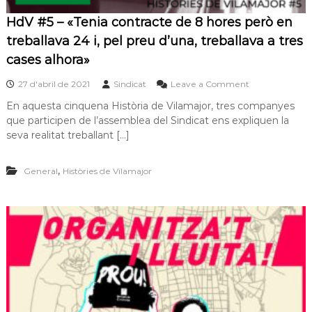
n
i
HdV #5 – «Tenia contracte de 8 hores però en
a
treballava 24 i, pel preu d’una, treballava a tres
m
b
cases alhora»
l
a
o
27 d'abril de 2021
Sindicat
Leave a Comment
S
n
A
En aquesta cinquena Història de Vilamajor, tres companyes
H
R
que participen de l’assemblea del Sindicat ens expliquen la
d
E
V
seva realitat treballant […]
B
#
5
,
General
Històries de Vilamajor
–
«
T
e
n
i
a
c
o
n
t
r