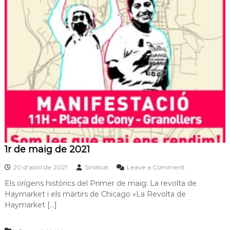
a
c
t
e
d
e
8
h
o
r
e
s
p
e
r
ò
1r de maig de 2021
e
n
o
20 d'abril de 2021
Sindicat
Leave a Comment
t
n
r
Els orígens històrics del Primer de maig: La revolta de
1
e
Haymarket i els màrtirs de Chicago «La Revolta de
r
b
d
Haymarket […]
a
e
l
m
l