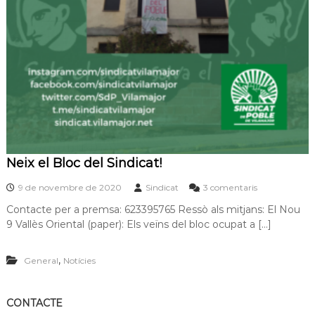
n
s
e
g
u
i
d
a
!
Neix el Bloc del Sindicat!
a
9 de novembre de 2020
Sindicat
3 comentaris
N
Contacte per a premsa: 623395765 Ressò als mitjans: El Nou
e
9 Vallès Oriental (paper): Els veïns del bloc ocupat a […]
i
x
e
,
General
Notícies
l
B
l
o
CONTACTE
c