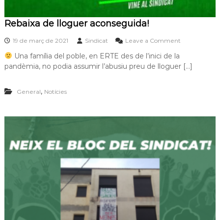
l
l
Rebaixa de lloguer aconseguida!
a
v
o
19 de març de 2021
Sindicat
Leave a Comment
a
n
a
Una família del poble, en ERTE des de l’inici de la
R
t
pandèmia, no podia assumir l’abusiu preu de lloguer […]
e
r
b
e
a
s
,
General
Notícies
i
c
x
a
a
s
d
e
e
s
l
a
l
l
o
h
g
o
u
r
e
a
r
»
a
c
o