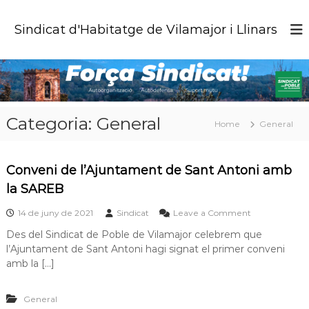
S
k
Sindicat d'Habitatge de Vilamajor i Llinars
i
p
t
o
c
o
Categoria:
General
n
Home
General
t
e
n
Conveni de l’Ajuntament de Sant Antoni amb
t
la SAREB
o
14 de juny de 2021
Sindicat
Leave a Comment
n
Des del Sindicat de Poble de Vilamajor celebrem que
C
l’Ajuntament de Sant Antoni hagi signat el primer conveni
o
n
amb la […]
v
e
General
n