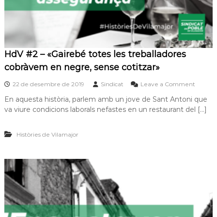
n
s
a
v
a
q
HdV #2 – «Gairebé totes les treballadores
u
cobràvem en negre, sense cotitzar»
e
e
o
22 de desembre de 2019
Sindicat
Leave a Comment
r
n
a
En aquesta història, parlem amb un jove de Sant Antoni que
H
i
va viure condicions laborals nefastes en un restaurant del […]
d
m
V
p
#
o
Històries de Vilamajor
2
s
–
s
«
i
G
b
a
l
i
e
r
,
e
n
b
o
é
q