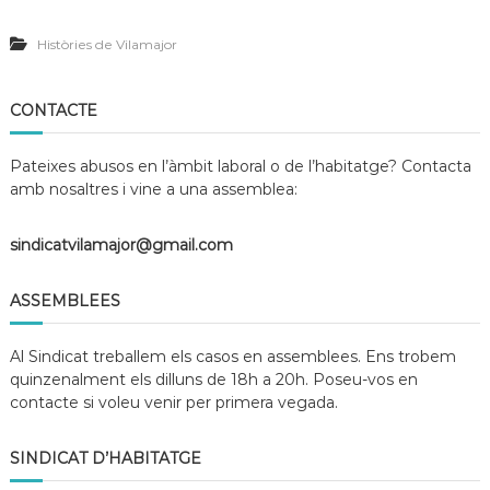
»
V
à
#
v
Històries de Vilamajor
1
e
–
m
«
e
E
CONTACTE
n
n
n
s
e
Pateixes abusos en l’àmbit laboral o de l’habitatge? Contacta
e
g
s
amb nosaltres i vine a una assemblea:
r
t
e
a
,
sindicatvilamajor@gmail.com
v
s
e
e
n
n
ASSEMBLEES
f
s
o
e
t
c
Al Sindicat treballem els casos en assemblees. Ens trobem
e
o
quinzenalment els dilluns de 18h a 20h. Poseu-vos en
n
t
contacte si voleu venir per primera vegada.
t
i
a
t
l
z
SINDICAT D’HABITATGE
c
a
a
r