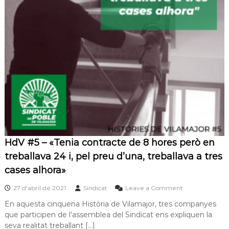
HdV #5 – «Tenia contracte de 8 hores però en
treballava 24 i, pel preu d’una, treballava a tres
cases alhora»
o
27 d'abril de 2021
Sindicat
Leave a Comment
n
En aquesta cinquena Història de Vilamajor, tres companyes
H
que participen de l’assemblea del Sindicat ens expliquen la
d
V
seva realitat treballant […]