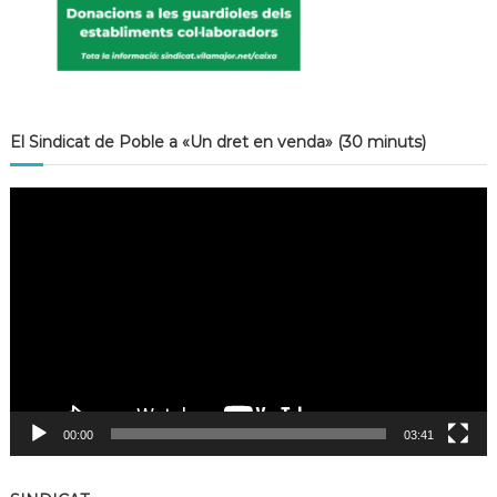
El Sindicat de Poble a «Un dret en venda» (30 minuts)
R
e
p
r
o
d
u
c
t
o
r
00:00
03:41
d
e