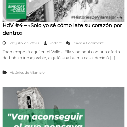
s
p
e
r
ò
HdV #4 – «Solo yo sé cómo late su corazón por
e
dentro»
n
t
o
11 de juliol de 2020
Sindicat
Leave a Comment
r
n
e
Todo empezó aquí en el Vallès. Ella vino aquí con una oferta
H
b
de trabajo inmejorable, alquiló una buena casa, decidió […]
d
a
V
l
#
l
Històries de Vilamajor
4
a
–
v
«
a
S
2
o
4
l
i
o
,
y
p
o
e
s
l
é
p