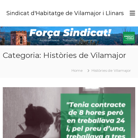
S
k
Sindicat d'Habitatge de Vilamajor i Llinars
i
p
t
o
c
o
Categoria:
Històries de Vilamajor
n
t
e
Home
Històries de Vilamajor
n
t