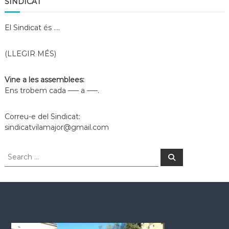
SINDICAT
v
í
d
El Sindicat és ….
e
o
(LLEGIR MÉS)
Vine a les assemblees:
Ens trobem cada —– a —–.
Correu-e del Sindicat:
sindicatvilamajor@gmail.com
S
S
e
e
a
a
r
c
r
h
c
h
f
o