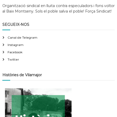
r
»
Organització sindical en lluita contra especuladors i fons voltor
r
al Baix Montseny. Sols el poble salva el poble!
Força Sindicat!
e
r
i
SEGUEIX-NOS
n
o
t
Canal de Telegram
e
Instagram
n
í
Facebook
e
m
Twitter
o
n
a
Històries de Vilamajor
n
a
r
a
v
i
u
r
e